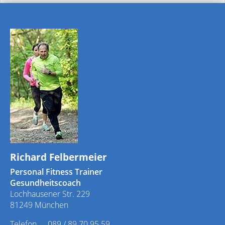
Fit-al
⇥
21.12.2026, 20:00 Uhr
Richard Felbermeier
Personal Fitness Trainer
Gesundheitscoach
Lochhausener Str. 229
81249 München
Telefon
089 / 89 70 95 59