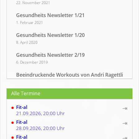
22. November 2021
Gesundheits Newsletter 1/21
1. Februar 2021
Gesundheits Newsletter 1/20
8. April 2020
Gesundheits Newsletter 2/19
6. Dezember 2019
Beeindruckende Workouts von Andri Ragettli
26. Juli 2019
Alle Termine
Gehirnfitnessübungen – Bringen Sie Ihren Kopf
in Schwung
Fit-al
⇥
20. Januar 2019
21.09.2026, 20:00 Uhr
Koordination & Geschicklichkeits-Spiel:
Fit-al
⇥
Gordischer Knoten
28.09.2026, 20:00 Uhr
17. Januar 2019
Fit-al
⇥