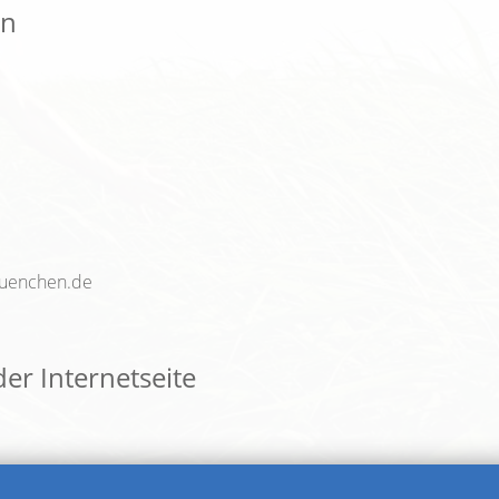
en
muenchen.de
der Internetseite