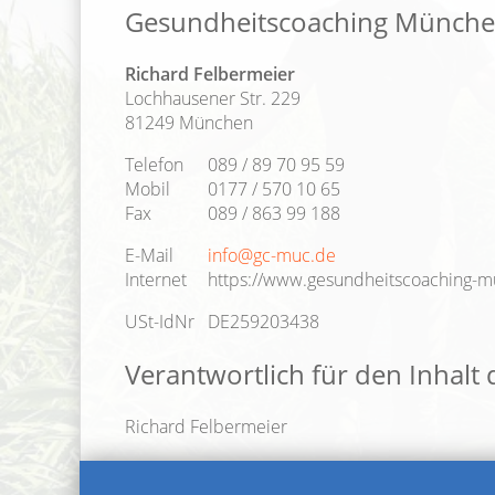
Gesundheitscoaching Münch
Richard Felbermeier
Lochhausener Str. 229
81249 München
Telefon
089 / 89 70 95 59
Mobil
0177 / 570 10 65
Fax
089 / 863 99 188
E-Mail
info@gc-muc.de
Internet
https://www.gesundheitscoaching-
USt-IdNr
DE259203438
Verantwortlich für den Inhalt 
Richard Felbermeier