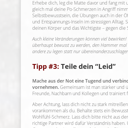
Erhebe dich, leg die Matte davor und fang mi
gleich mal deine Po-Schmerzen in Angriff nim
Selbstbewusstsein, die Übungen auch in der Öff
und Entspannungs-Inseln im stressigen Alltag. Se
deinen Körper und das Wichtigste – gegen die
Auch kleine Veränderungen können viel bewirken! 
überhaupt bewusst zu werden, den Hammer mal a
andere zu legen statt nur übereinanderzuschlage
Tipp #3:
Teile dein “Leid”
Mache aus der Not eine Tugend und verbinde
vornehmen.
Gemeinsam ist man stärker und ü
Freunde, Nachbarn und Kollegen und trainiert f
Aber Achtung, lass dich nicht zu stark mitreiße
vorankommen als du. Behalte stets ein Bewusst
Wohlfühl-Schmerz. Lass dich bitte nicht aus 
richtige Partner wird dafür Verständnis haben. U