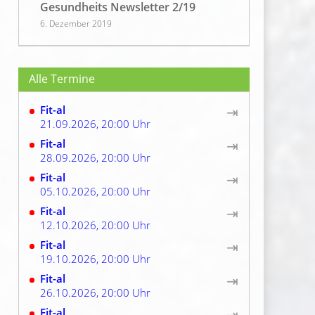
Gesundheits Newsletter 2/19
6. Dezember 2019
Beeindruckende Workouts von
Andri Ragettli
Alle Termine
26. Juli 2019
Fit-al
⇥
Gehirnfitnessübungen – Bringen Sie
21.09.2026, 20:00 Uhr
Ihren Kopf in Schwung
Fit-al
⇥
20. Januar 2019
28.09.2026, 20:00 Uhr
Koordination & Geschicklichkeits-
Fit-al
⇥
Spiel: Gordischer Knoten
05.10.2026, 20:00 Uhr
17. Januar 2019
Fit-al
⇥
12.10.2026, 20:00 Uhr
Fit-al
⇥
19.10.2026, 20:00 Uhr
Fit-al
⇥
26.10.2026, 20:00 Uhr
Fit-al
⇥