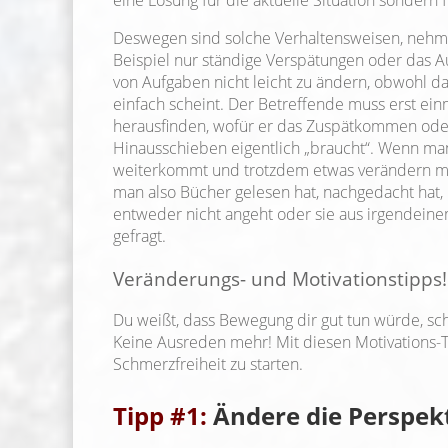
Deswegen sind solche Verhaltensweisen, nehme
Beispiel nur ständige Verspätungen oder das 
von Aufgaben nicht leicht zu ändern, obwohl d
einfach scheint. Der Betreffende muss erst ein
herausfinden, wofür er das Zuspätkommen ode
Hinausschieben eigentlich „braucht“. Wenn man 
weiterkommt und trotzdem etwas verändern m
man also Bücher gelesen hat, nachgedacht ha
entweder nicht angeht oder sie aus irgendeinem
gefragt.
Veränderungs- und Motivationstipps!
Du weißt, dass Bewegung dir gut tun würde, scha
Keine Ausreden mehr! Mit diesen Motivations-T
Schmerzfreiheit zu starten.
Tipp #1:
Ändere die Perspekt