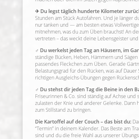
✈ Du legst täglich hunderte Kilometer zurüc
Stunden am Stück Autofahren. Und je länger du f
nur tanken und — am besten etwas Vollwertige
mitnehmen, was du zum Üben brauchst! An der
vertreten – das weckt deine Lebensgeister und
♂ Du werkelst jeden Tag an Häusern, im Gar
ständige Bücken, Heben, Hämmern und Sägen zu
passendes Fleckchen zum Üben. Gerade Gärtn
Belastungsgrad für den Rücken, was auf Dauer
richtigen Ausgleichs-Übungen gegen Rückensch
♂ Du stehst dir jeden Tag die Beine in den B
Friseurinnen & Co. sind ständig auf Achse und 
zulasten der Knie und anderer Gelenke. Dann 
zum Stillstand zu bringen.
Die Kartoffel auf der Couch – das bist du:
Dan
“Termin” in deinem Kalender. Das Beste am Trai
sind und du die freie Wahl aus unserer Übungs-