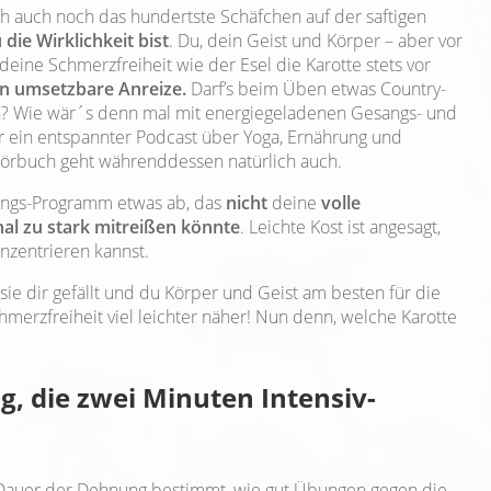
ich auch noch das hundertste Schäfchen auf der saftigen
 die Wirklichkeit bist
. Du, dein Geist und Körper – aber vor
deine Schmerzfreiheit wie der Esel die Karotte stets vor
en umsetzbare Anreize.
Darf’s beim Üben etwas Country-
n? Wie wär´s denn mal mit energiegeladenen Gesangs- und
r ein entspannter Podcast über Yoga, Ernährung und
 Hörbuch geht währenddessen natürlich auch.
lungs-Programm etwas ab, das
nicht
deine
volle
al zu stark mitreißen könnte
. Leichte Kost ist angesagt,
nzentrieren kannst.
 sie dir gefällt und du Körper und Geist am besten für die
erzfreiheit viel leichter näher! Nun denn, welche Karotte
, die zwei Minuten Intensiv-
und Dauer der Dehnung bestimmt, wie gut Übungen gegen die