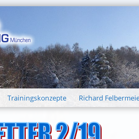
Trainingskonzepte
Richard Felbermei