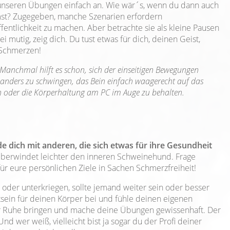
t unseren Übungen einfach an. Wie wär´s, wenn du dann auch
mst? Zugegeben, manche Szenarien erfordern
entlichkeit zu machen. Aber betrachte sie als kleine Pausen
i mutig, zeig dich. Du tust etwas für dich, deinen Geist,
 Schmerzen!
Manchmal hilft es schon, sich der einseitigen Bewegungen
nders zu schwingen, das Bein einfach waagerecht auf das
n oder die Körperhaltung am PC im Auge zu behalten.
 dich mit anderen, die sich etwas für ihre Gesundheit
berwindet leichter den inneren Schweinehund. Frage
ür eure persönlichen Ziele in Sachen Schmerzfreiheit!
n oder unterkriegen, sollte jemand weiter sein oder besser
sein für deinen Körper bei und fühle deinen eigenen
der Ruhe bringen und mache deine Übungen gewissenhaft. Der
nd wer weiß, vielleicht bist ja sogar du der Profi deiner