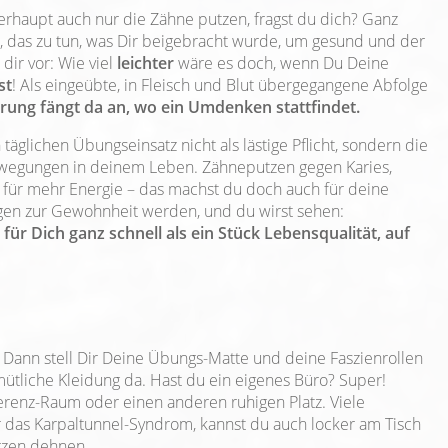
erhaupt auch nur die Zähne putzen, fragst du dich? Ganz
b, das zu tun, was Dir beigebracht wurde, um gesund und der
 dir vor: Wie viel
leichter
wäre es doch, wenn Du Deine
st
! Als eingeübte, in Fleisch und Blut übergegangene Abfolge
ung fängt da an, wo ein Umdenken stattfindet.
täglichen Übungseinsatz nicht als lästige Pflicht, sondern die
Bewegungen in deinem Leben. Zähneputzen gegen Karies,
für mehr Energie – das machst du doch auch für deine
gen zur Gewohnheit werden, und du wirst sehen:
r Dich ganz schnell als ein Stück Lebensqualität, auf
Dann stell Dir Deine Übungs-Matte und deine Faszienrollen
tliche Kleidung da. Hast du ein eigenes Büro? Super!
renz-Raum oder einen anderen ruhigen Platz. Viele
das Karpaltunnel-Syndrom, kannst du auch locker am Tisch
rzen dehnen.