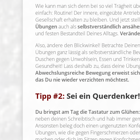
Wie kann man sich denn bei so viel Trägheit üb
einfach: Routine! Der innere, eingeübte Antrie
Gesellschaft erhalten zu bleiben. Und jetzt stell
Übungen
auch als
selbstverständlich ansähe
und festen Bestandteil Deines Alltags.
Veränder
Also, ändere den Blickwinkel! Betrachte Deinen 
Übungen ganz lässig als selbstverständliche 
Duschen gegen Unwohlsein, Essen und Trinken 
Gesundheit! Lass deshalb zu, dass deine Übun
Abwechslungsreiche Bewegung erweist sich fü
das Du nie wieder verzichten möchtest.
Tipp #2:
Sei ein Querdenker!
Du bringst am Tag die Tastatur zum Glühen:
neben deinen Schreibtisch und hab immer gemü
Ansonsten beleg doch einen ungenutzten Konfe
Übungen, wie die gegen Fingerschmerzen oder 
machen oder dich im Sitzen gegen Kopfschme