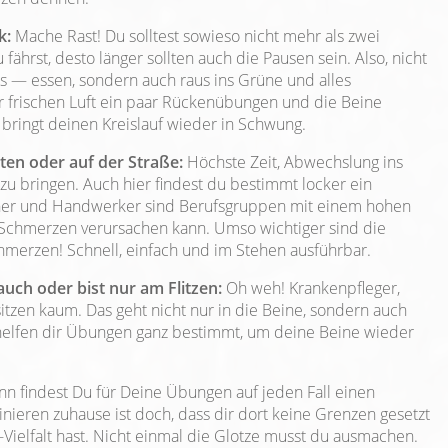
k:
Mache Rast! Du solltest sowieso nicht mehr als zwei
ährst, desto länger sollten auch die Pausen sein. Also, nicht
s — essen, sondern auch raus ins Grüne und alles
 frischen Luft ein paar Rückenübungen und die Beine
 bringt deinen Kreislauf wieder in Schwung.
ten oder auf der Straße:
Höchste Zeit, Abwechslung ins
 bringen. Auch hier findest du bestimmt locker ein
er und Handwerker sind Berufsgruppen mit einem hohen
 Schmerzen verursachen kann. Umso wichtiger sind die
merzen! Schnell, einfach und im Stehen ausführbar.
auch oder bist nur am Flitzen:
Oh weh! Krankenpfleger,
sitzen kaum. Das geht nicht nur in die Beine, sondern auch
helfen dir Übungen ganz bestimmt, um deine Beine wieder
n findest Du für Deine Übungen auf jeden Fall einen
nieren zuhause ist doch, dass dir dort keine Grenzen gesetzt
Vielfalt hast. Nicht einmal die Glotze musst du ausmachen.