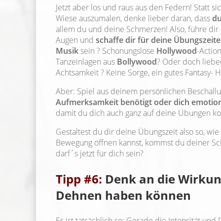
Jetzt aber los und raus aus den Federn! Statt s
Wiese auszumalen, denke lieber daran, dass
du
allem du und deine Schmerzen! Also, führe dir 
Augen und
schaffe dir für deine Übungszeit
Musik
sein ? Schonungslose
Hollywood
-Actio
Tanzeinlagen aus
Bollywood
? Oder doch liebe
Achtsamkeit ? Keine Sorge, ein gutes Fantasy-
Aber: Spiel aus deinem persönlichen Beschal
Aufmerksamkeit benötigt oder dich emotion
damit du dich auch ganz auf deine Übungen ko
Gestaltest du dir deine Übungszeit also so, wie
Bewegung öffnen kannst, kommst du deiner Schm
darf´s jetzt für dich sein?
Tipp #6:
Denk an die Wirkung
Dehnen haben können
Es ist tatsächlich so: Gerade die Intensität 